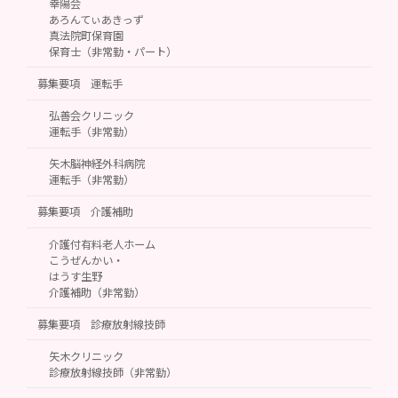
幸陽会
あろんてぃあきっず
真法院町保育園
保育士（非常勤・パート）
募集要項 運転手
弘善会クリニック
運転手（非常勤）
矢木脳神経外科病院
運転手（非常勤）
募集要項 介護補助
介護付有料老人ホーム
こうぜんかい・
はうす生野
介護補助（非常勤）
募集要項 診療放射線技師
矢木クリニック
診療放射線技師（非常勤）