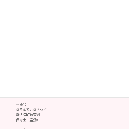
募集要項 事務職員
矢木脳神経外科病院
医療事務
（常勤）
矢木脳神経外科病院
医療事務
（非常勤）
矢木脳神経外科病院
医療連携室
事務（常勤）
矢木クリニック
外来受付診療補助
（非常勤・パート）
募集要項 保育士
幸陽会
あろんてぃあきっず
真法院町保育園
保育士（常勤）