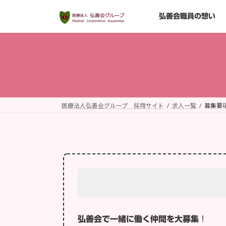
コ
ナ
弘善会職員の想い
ン
ビ
テ
ゲ
ン
ー
ツ
シ
へ
ョ
ス
ン
キ
に
ッ
移
医療法人弘善会グループ 採用サイト
求人一覧
募集要
プ
動
弘善会で一緒に働く仲間を大募集
！