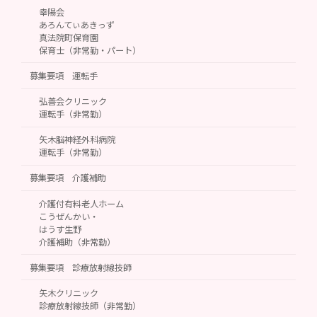
幸陽会
あろんてぃあきっず
真法院町保育園
保育士（非常勤・パート）
募集要項 運転手
弘善会クリニック
運転手（非常勤）
矢木脳神経外科病院
運転手（非常勤）
募集要項 介護補助
介護付有料老人ホーム
こうぜんかい・
はうす生野
介護補助（非常勤）
募集要項 診療放射線技師
矢木クリニック
診療放射線技師（非常勤）