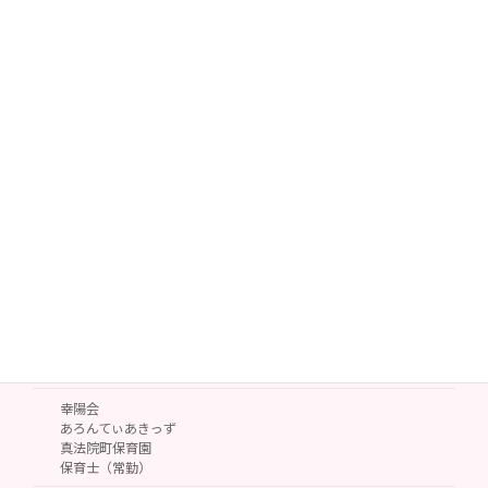
募集要項 事務職員
矢木脳神経外科病院
医療事務
（常勤）
矢木脳神経外科病院
医療事務
（非常勤）
矢木脳神経外科病院
医療連携室
事務（常勤）
矢木クリニック
外来受付診療補助
（非常勤・パート）
募集要項 保育士
幸陽会
あろんてぃあきっず
真法院町保育園
保育士（常勤）