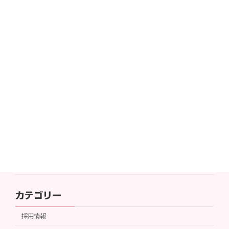
求人をアップしました。（矢木脳神経
採用情報
外科病院 医療連携室 社会福祉士
（常勤））
2023年12月12日
求人をアップしました。（介護老人保
採用情報
健施設アロンティアクラブ ケアマネ
ジャー（常勤））
2023年12月11日
求人をアップしました。（介護老人保
採用情報
健施設アロンティアクラブ 支援相談
員（常勤））
2023年11月22日
カテゴリー
採用情報